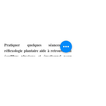
Pratiquer quelques séances de 
réflexologie plantaire aide à retrouver un 
équilibre physique et émotionnel pour 
avancer sereinement dans cette étape. 
Prenons rendez-vous