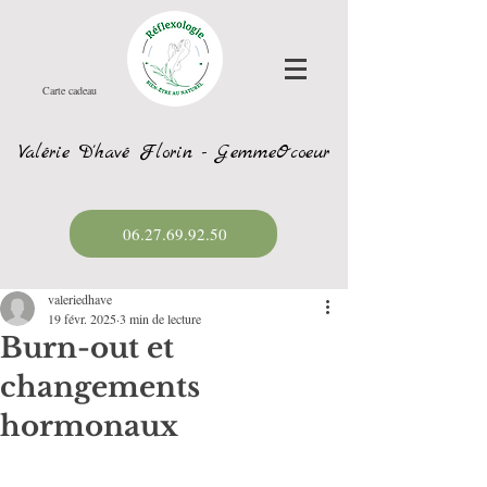
Carte cadeau
Valérie D'havé Florin - GemmeOcoeur
06.27.69.92.50
valeriedhave
19 févr. 2025
3 min de lecture
Burn-out et
changements
hormonaux