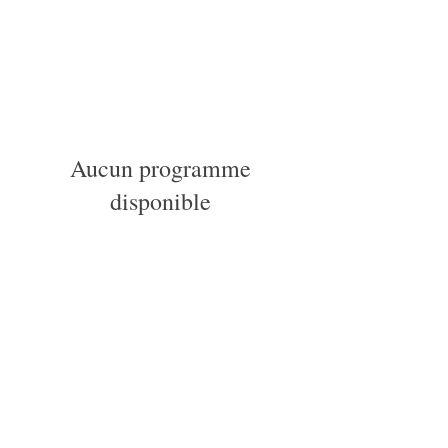
Aucun programme
disponible
Contact