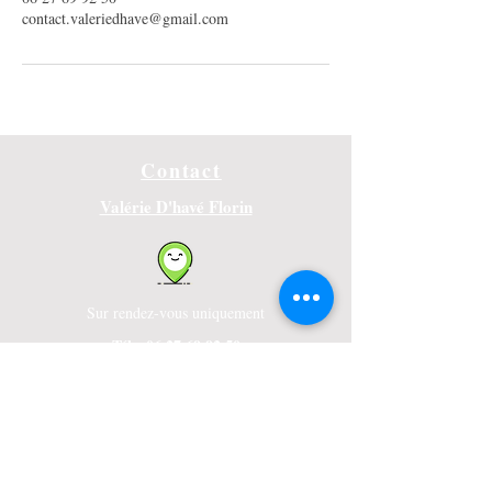
contact.valeriedhave@gmail.com
Contact
Valérie D'havé Florin
Sur rendez-vous uniquement
Tél : 06.27.69.92.50
contact.valeriedhave@gmail.com
Cabinet de réflexologie et naturopathie
16, rue Poincaré
59160 Capinghem / Lille / Lomme