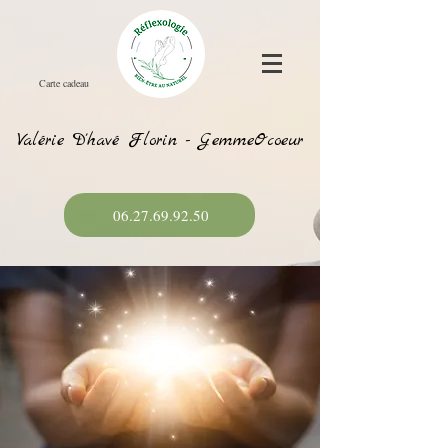
Carte cadeau
Valérie D'havé Florin - GemmeOcoeur
06.27.69.92.50