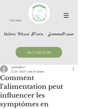
Carte cadeau
Valérie D'havé Florin - GemmeOcoeur
06.27.69.92.50
valeriedhave
22 avr. 2025
7 min de lecture
Comment
l'alimentation peut
influencer les
symptômes en