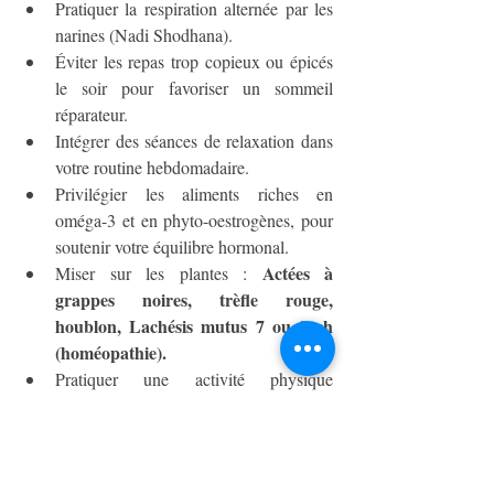
Pratiquer la respiration alternée par les 
narines (Nadi Shodhana).  
Éviter les repas trop copieux ou épicés 
le soir pour favoriser un sommeil 
réparateur.  
Intégrer des séances de relaxation dans 
votre routine hebdomadaire.  
Privilégier les aliments riches en 
oméga-3 et en phyto-oestrogènes, pour 
soutenir votre équilibre hormonal.  
Actées à 
Miser sur les plantes : 
grappes noires, trèfle rouge, 
houblon, Lachésis mutus 7 ou 9 ch 
(homéopathie).
Pratiquer une activité physique 
régulière douce, comme la marche, 
régule la circulation sanguine et 
stabilise la température corporelle.