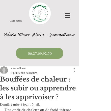
Carte cadeau
Valérie D'havé Florin - GemmeOcoeur
06.27.69.92.50
valeriedhave
3 juin
5 min de lecture
Bouffées de chaleur :
les subir ou apprendre
à les apprivoiser ?
Dernière mise à jour :
6 juil.
Une onde de chaleur ou de froid intense 